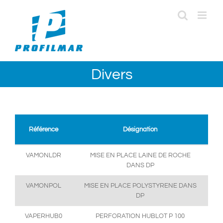
Passer
au
contenu
Divers
Référence
Désignation
VAMONLDR
MISE EN PLACE LAINE DE ROCHE
DANS DP
VAMONPOL
MISE EN PLACE POLYSTYRENE DANS
DP
VAPERHUB0
PERFORATION HUBLOT P 100