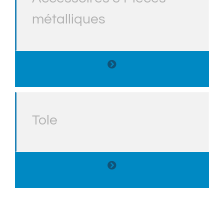
métalliques
Tole