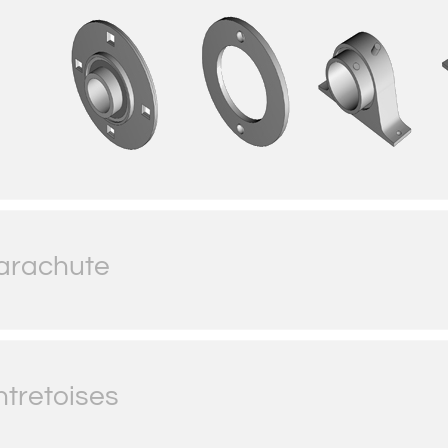
arachute
ntretoises