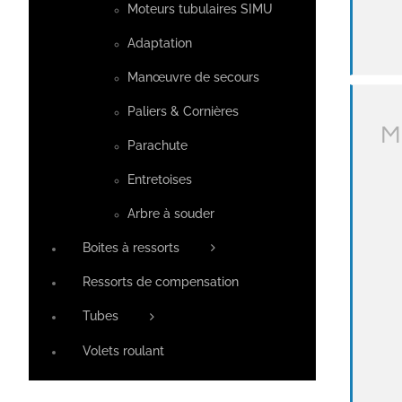
Moteurs tubulaires SIMU
Adaptation
Manœuvre de secours
Paliers & Cornières
M
Parachute
Entretoises
Arbre à souder
Boites à ressorts
Ressorts de compensation
Tubes
Volets roulant