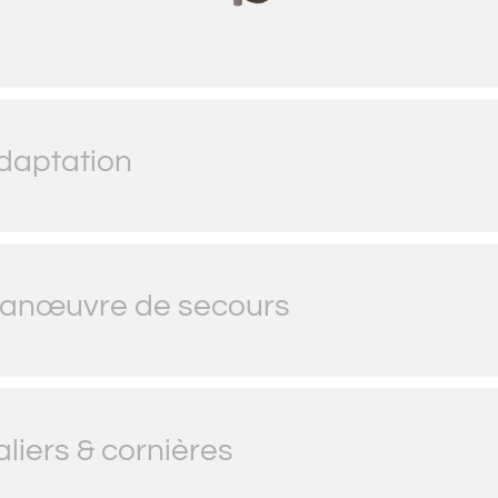
daptation
anœuvre de secours
aliers & cornières