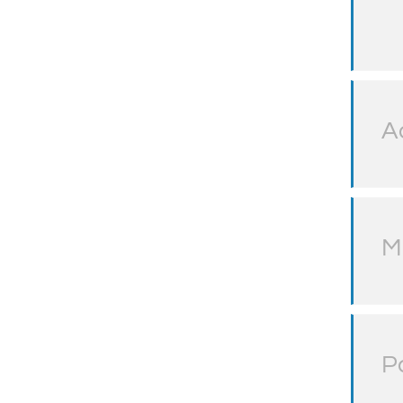
A
M
P