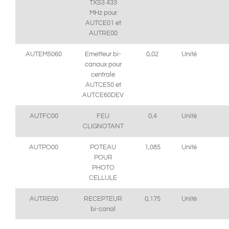
TXS3 433
MHz pour
AUTCE01 et
AUTRE00
AUTEM5060
Emetteur bi-
0,02
Unité
canaux pour
centrale
AUTCE50 et
AUTCE60DEV
AUTFC00
FEU
0,4
Unité
CLIGNOTANT
AUTPO00
POTEAU
1,085
Unité
POUR
PHOTO
CELLULE
AUTRE00
RECEPTEUR
0,175
Unité
bi-canal