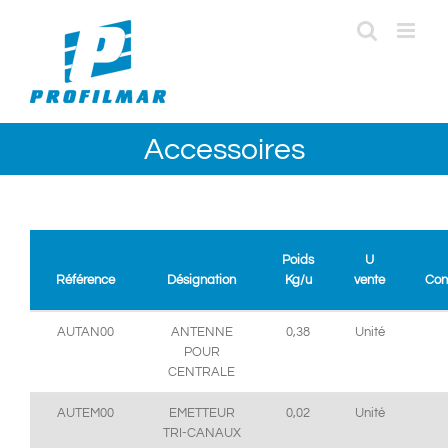
Passer
au
contenu
Accessoires
Poids
U
Référence
Désignation
Kg/u
vente
Con
AUTAN00
ANTENNE
0,38
Unité
POUR
CENTRALE
AUTEM00
EMETTEUR
0,02
Unité
TRI-CANAUX