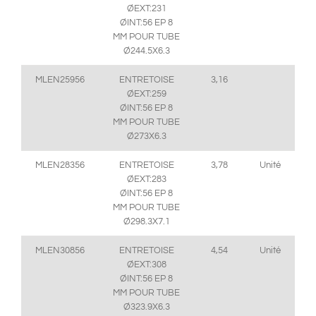
ØEXT:231
ØINT:56 EP 8
MM POUR TUBE
Ø244.5X6.3
MLEN25956
ENTRETOISE
3,16
ØEXT:259
ØINT:56 EP 8
MM POUR TUBE
Ø273X6.3
MLEN28356
ENTRETOISE
3,78
Unité
ØEXT:283
ØINT:56 EP 8
MM POUR TUBE
Ø298.3X7.1
MLEN30856
ENTRETOISE
4,54
Unité
ØEXT:308
ØINT:56 EP 8
MM POUR TUBE
Ø323.9X6.3