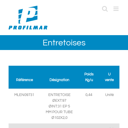
Passer
au
contenu
Entretoises
Poids
U
Référence
Désignation
Kg/u
vente
MLEN09731
ENTRETOISE
0,44
Unité
ØEXT:97
ØINT:31 EP 5
MM POUR TUBE
Ø102X2,0