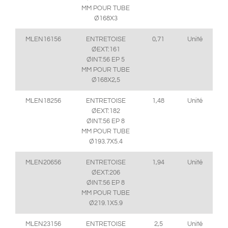
MM POUR TUBE
Ø168X3
MLEN16156
ENTRETOISE
0,71
Unité
ØEXT:161
ØINT:56 EP 5
MM POUR TUBE
Ø168X2,5
MLEN18256
ENTRETOISE
1,48
Unité
ØEXT:182
ØINT:56 EP 8
MM POUR TUBE
Ø193.7X5.4
MLEN20656
ENTRETOISE
1,94
Unité
ØEXT:206
ØINT:56 EP 8
MM POUR TUBE
Ø219.1X5.9
MLEN23156
ENTRETOISE
2,5
Unité