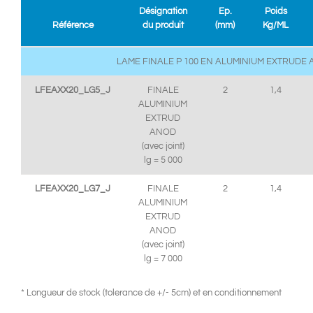
Désignation
Ep.
Poids
Référence
du produit
(mm)
Kg/ML
LAME FINALE P 100 EN ALUMINIUM EXTRUDE 
LFEAXX20_LG5_J
FINALE
2
1,4
ALUMINIUM
EXTRUD
ANOD
(avec joint)
lg = 5 000
LFEAXX20_LG7_J
FINALE
2
1,4
ALUMINIUM
EXTRUD
ANOD
(avec joint)
lg = 7 000
* Longueur de stock (tolerance de +/- 5cm) et en conditionnement