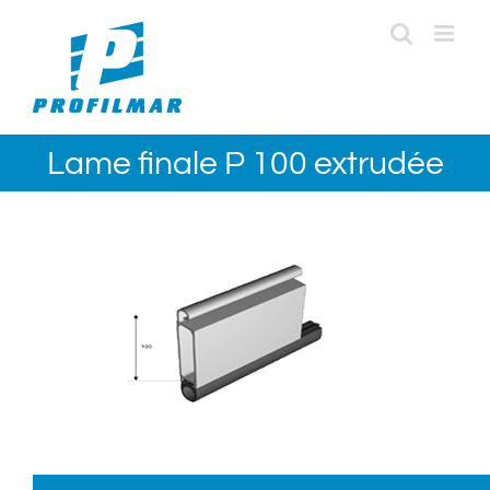
Passer
au
contenu
Lame finale P 100 extrudée