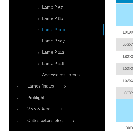
Lame P 57
Lame P 80
Lame P 100
L0GX
Lame P 107
L0GX
Lame P 112
L0ZX
Lame P 116
L0GX
Accessoires Lames
L0GX
Lames finales
L0GX
Profilight
Visis & Aero
Grilles extensibles
L0IX