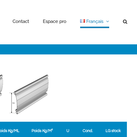
Contact
Espace pro
Français
oids Kg/ML
Poids Kg/M²
U
Cond.
LG stock